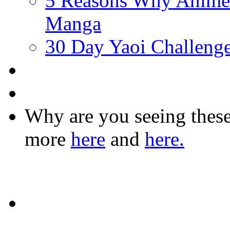
5 Reasons Why Anime
Manga
30 Day Yaoi Challeng
Why are you seeing the
more
here
and
here.